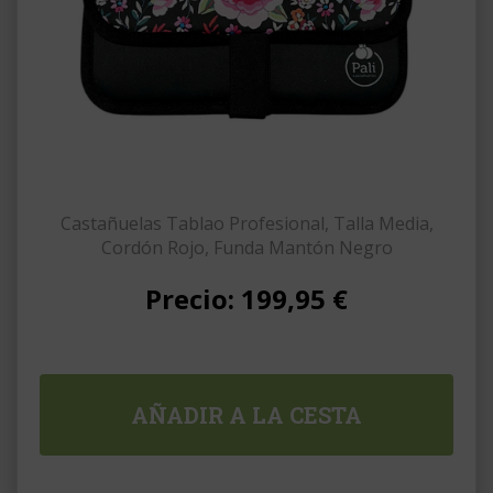
Castañuelas Tablao Profesional, Talla Media,
Cordón Rojo, Funda Mantón Negro
Precio:
199,95 €
AÑADIR A LA CESTA