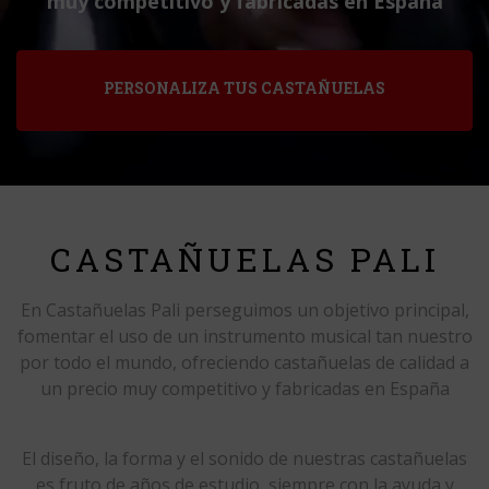
muy competitivo y fabricadas en España
PERSONALIZA TUS CASTAÑUELAS
CASTAÑUELAS PALI
En Castañuelas Pali perseguimos un objetivo principal,
fomentar el uso de un instrumento musical tan nuestro
por todo el mundo, ofreciendo castañuelas de calidad a
un precio muy competitivo y fabricadas en España
El diseño, la forma y el sonido de nuestras castañuelas
es fruto de años de estudio, siempre con la ayuda y