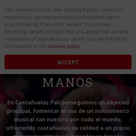
¡ Gastos de envío GRATIS para España península !
This website uses its own and third-party cookies to
improve our services and collect information about
your browsing. If you click "accept" or continue
browsing, we will consider that you accept the use and
installation of your device or device. You will find more
information in our
cookies policy
ACCEPT
ALEGRÍA EN TUS
MANOS
En Castañuelas Pali perseguimos un objetivo
principal, fomentar el uso de un instrumento
musical tan nuestro por todo el mundo,
ofreciendo castañuelas de calidad a un precio