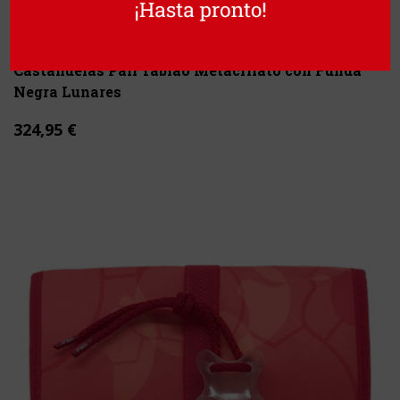
Castañuelas Pali Tablao Metacrilato con Funda
Negra Lunares
324,95 €